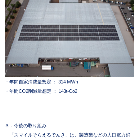
・年間自家消費量想定 ：
314 MWh
・年間
CO2
削減量想定 ：
143t-Co2
３．今後の取り組み
「スマイルそらえるでんき」は、製造業などの大口電力消