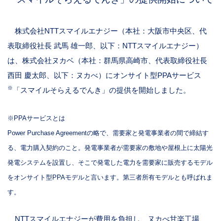
株式会社
NTT
スマイルエナジー（本社：大阪市中央区、代
表取締役社長 武馬 雄一郎、以下：
NTT
スマイルエナジー）
は、株式会社ヌカベ（本社：群馬県高崎市、代表取締役社長
西田 慶太郎、以下：ヌカべ）にオンサイト型
PPA
サービス
※
「スマイルそらえるでんき」の提供を開始しました。
※PPAサービスとは
Power Purchase Agreementの略で、需要家と発電事業者の間で締結す
る、電力購入契約のこと。発電事業者が需要家の敷地や屋根上に太陽光
発電システムを設置し、そこで発電した電力を需要家に販売するモデル
をオンサイト型PPAモデルと言います。第三者所有モデルとも呼ばれま
す。
NTTスマイルエナジーが費用を負担し、ヌカべ甘楽工場