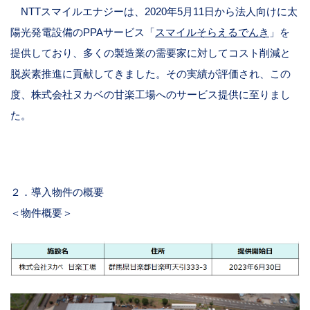
NTT
スマイルエナジーは、
2020
年
5
月
11
日から法人向けに太
陽光発電設備の
PPA
サービス「
スマイルそらえるでんき
」を
提供しており、多くの製造業の需要家に対してコスト削減と
脱炭素推進に貢献してきました。その実績が評価され、この
度、株式会社ヌカベの甘楽工場へのサービス提供に至りまし
た。
２．導入物件の概要
＜物件概要＞