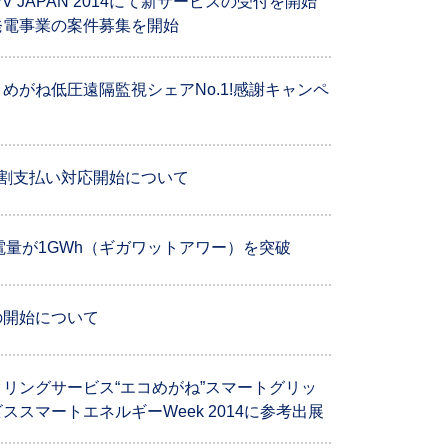
 JAPAN 2014にて新サービスの受付を開始
発電事業の案件募集を開始
めがね低圧遠隔監視シェアNo.1!感謝キャンペ
分割支払い対応開始について
電量が1GWh（ギガワットアワー）を突破
の開始について
リングサービス“エコめがね”スマートグリッ
スマートエネルギーWeek 2014に参考出展