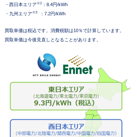
※
2
・西日本エリア
：
8.4
円
/kWh
※
3
・九州エリア
：
7.2
円
/kWh
買取単価は税込です。消費税額は
10
％で計算しています。
買取単価は今後見直しとなることがあります。