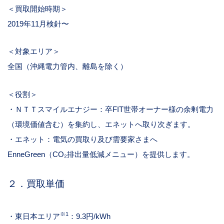
＜買取開始時期＞
2019年
11
月検針〜
＜対象エリア＞
全国（沖縄電力管内、離島を除く）
＜役割＞
・ＮＴＴスマイルエナジー：卒
FIT
世帯オーナー様の余剰電力
（環境価値含む）を集約し、エネットへ取り次ぎます。
・エネット：電気の買取り及び需要家さまへ
EnneGreen
（
CO
₂排出量低減メニュー）を提供します。
２．買取単価
※
1
・東日本エリア
：
9.3
円
/kWh