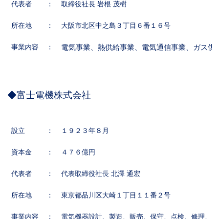
代表者
：
取締役社長 岩根 茂樹
所在地
：
大阪市北区中之島３丁目６番１６号
事業内容
：
電気事業、熱供給事業、電気通信事業、ガス供給
◆富士電機株式会社
設立
：
１９２３年８月
資本金
：
４７６億円
代表者
：
代表取締役社長 北澤 通宏
所在地
：
東京都品川区大崎１丁目１１番２号
事業内容
：
電気機器設計、製造、販売、保守、点検、修理、改