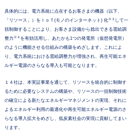
具体的には、電力系統に点在するお客さまの機器（以下、
※３
「リソース」）をＩｏＴ(モノのインターネット) 化
して一
括制御することにより、お客さま設備から捻出できる需給調
※４
整力
を有効活用し、あたかも1つの発電所（仮想発電所）
のように機能させる仕組みの構築をめざします。これによ
り、電力系統における需給調整力が増強され、再生可能エネ
ルギー電源のさらなる導入も可能となります。
１４社は、本実証事業を通じて、リソースを統合的に制御す
るために必要なシステムの構築や、リソースの一括制御技術
の確立による新たなエネルギーマネジメントの実現、それに
よるエネルギー利用の最適化や再生可能エネルギー電源のさ
らなる導入拡大をめざし、低炭素社会の実現に貢献してまい
ります。