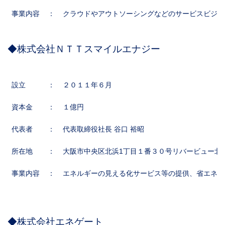
事業内容
：
クラウドやアウトソーシングなどのサービスビジネ
◆株式会社ＮＴＴスマイルエナジー
設立
：
２０１１年６月
資本金
：
１億円
代表者
：
代表取締役社長 谷口 裕昭
所在地
：
大阪市中央区北浜1丁目１番３０号リバービュー北
事業内容
：
エネルギーの見える化サービス等の提供、省エネに
◆株式会社エネゲート