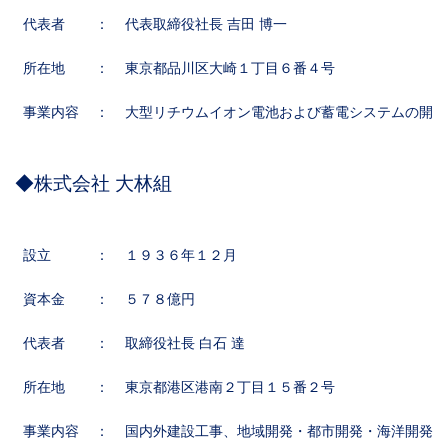
代表者
：
代表取締役社長 吉田 博一
所在地
：
東京都品川区大崎１丁目６番４号
事業内容
：
大型リチウムイオン電池および蓄電システムの開発
◆株式会社 大林組
設立
：
１９３６年１２月
資本金
：
５７８億円
代表者
：
取締役社長 白石 達
所在地
：
東京都港区港南２丁目１５番２号
事業内容
：
国内外建設工事、地域開発・都市開発・海洋開発・