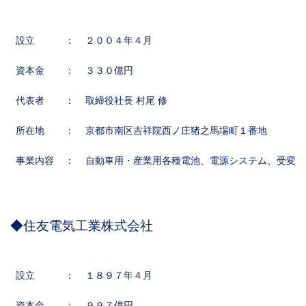
設立
：
２００４年４月
資本金
：
３３０億円
代表者
：
取締役社長 村尾 修
所在地
：
京都市南区吉祥院西ノ庄猪之馬場町１番地
事業内容
：
自動車用・産業用各種電池、電源システム、受変電
◆住友電気工業株式会社
設立
：
１８９７年４月
資本金
：
９９７億円