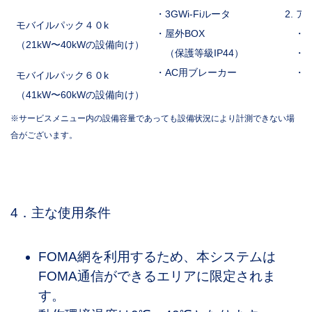
・3GWi-Fiルータ
2. 
モバイルパック４０k
・屋外BOX
・通
（21kW〜40kWの設備向け）
（保護等級IP44）
・発
・AC用ブレーカー
・発
モバイルパック６０k
（41kW〜60kWの設備向け）
※サービスメニュー内の設備容量であっても設備状況により計測できない場
合がございます。
4．主な使用条件
FOMA網を利用するため、本システムは
FOMA通信ができるエリアに限定されま
す。