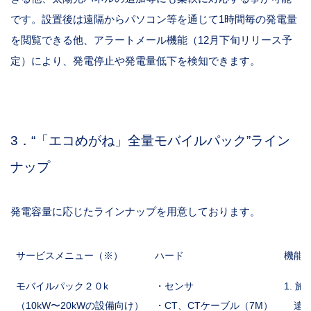
です。設置後は遠隔からパソコン等を通じて1時間毎の発電量
を閲覧できる他、アラートメール機能（12月下旬リリース予
定）により、発電停止や発電量低下を検知できます。
3．“「エコめがね」全量モバイルパック”ライン
ナップ
発電容量に応じたラインナップを用意しております。
サービスメニュー（※）
ハード
機能
モバイルパック２０k
・センサ
1. 
（10kW〜20kWの設備向け）
・CT、CTケーブル（7M）
遠隔